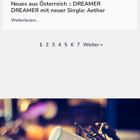
Neues aus Österreich :: DREAMER
DREAMER mit neuer Single: Aether
Weiterlesen...
1
2
3
4
5
6
7
Weiter »