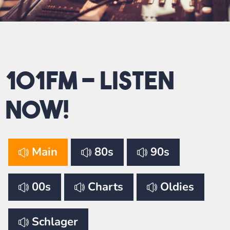
101FM - listen
now!
Main
80s
90s
00s
Charts
Oldies
Schlager