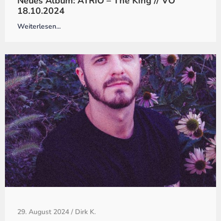
Neues Album: ATRIO – The King // VÖ
18.10.2024
Weiterlesen...
29. August 2024
/
Dirk K.