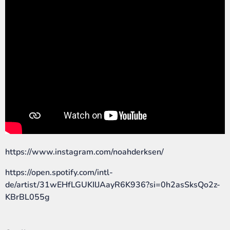
https://www.instagram.com/noahderksen/
https://open.spotify.com/intl-
de/artist/31wEHfLGUKIlJAayR6K936?si=0h2asSksQo2z-
KBrBL055g