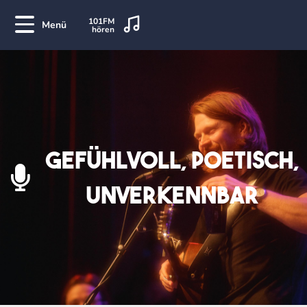
101FM
Menü
hören
gefühlvoll
,
poetisch
,
unverkennbar