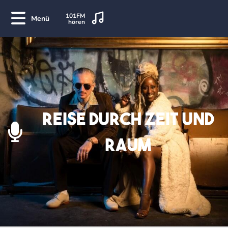
101FM
Menü
hören
Reise durch Zeit und
Raum