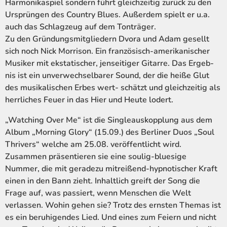
Harmonikaspiel sondern führt gleichzeitig zurück zu den
Ursprüngen des Country Blues. Außerdem spielt er u.a.
auch das Schlagzeug auf dem Tonträger.
Zu den Gründungsmitgliedern Dvora und Adam gesellt
sich noch Nick Morrison. Ein französisch-amerikanischer
Musiker mit ekstatischer, jenseitiger Gitarre. Das Ergeb-
nis ist ein unverwechselbarer Sound, der die heiße Glut
des musikalischen Erbes wert- schätzt und gleichzeitig als
herrliches Feuer in das Hier und Heute lodert.
„Watching Over Me“ ist die Singleauskopplung aus dem
Album „Morning Glory“ (15.09.) des Berliner Duos „Soul
Thrivers“ welche am 25.08. veröffentlicht wird.
Zusammen präsentieren sie eine soulig-bluesige
Nummer, die mit geradezu mitreißend-hypnotischer Kraft
einen in den Bann zieht. Inhaltlich greift der Song die
Frage auf, was passiert, wenn Menschen die Welt
verlassen. Wohin gehen sie? Trotz des ernsten Themas ist
es ein beruhigendes Lied. Und eines zum Feiern und nicht